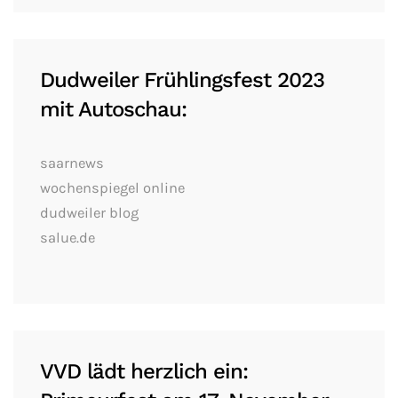
Dudweiler Frühlingsfest 2023
mit Autoschau:
saarnews
wochenspiegel online
dudweiler blog
salue.de
VVD lädt herzlich ein: